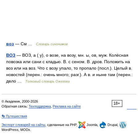
воз
— См …
Словарь синонимов
ВОЗ
— ВОЗ, а ( у), о возе, на возу, мн. ы, ов, муж. Колёсная
повозка или сани с кладью. В. с сеном. В. дров. Положить на
воз или на воз. Что с возу упало, то пропало (посл.). Целый в.
новостей (перен.: очень много; разг.). А в. и ныне там (перен.:
дело …
Толковый словарь Ожегова
© Академик, 2000-2026
18+
Обратная связь:
Техподдержка
,
Реклама на сайте
👣 Путешествия
Экспорт словарей на сайты
, сделанные на PHP,
Joomla,
Drupal,
WordPress, MODx.