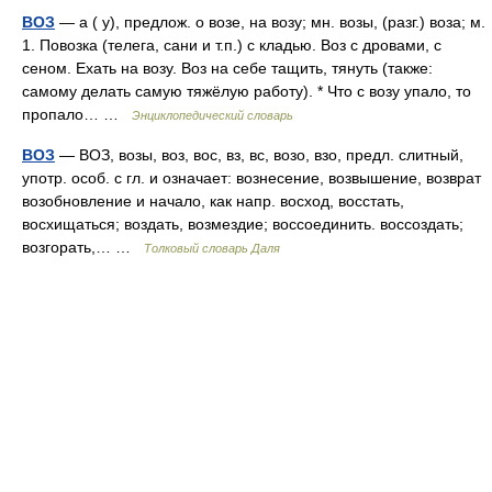
ВОЗ
— а ( у), предлож. о возе, на возу; мн. возы, (разг.) воза; м.
1. Повозка (телега, сани и т.п.) с кладью. Воз с дровами, с
сеном. Ехать на возу. Воз на себе тащить, тянуть (также:
самому делать самую тяжёлую работу). * Что с возу упало, то
пропало… …
Энциклопедический словарь
ВОЗ
— ВОЗ, возы, воз, вос, вз, вс, возо, взо, предл. слитный,
употр. особ. с гл. и означает: вознесение, возвышение, возврат
возобновление и начало, как напр. восход, восстать,
восхищаться; воздать, возмездие; воссоединить. воссоздать;
возгорать,… …
Толковый словарь Даля