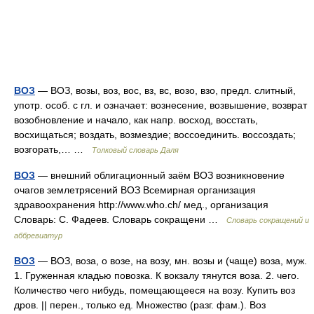
ВОЗ
— ВОЗ, возы, воз, вос, вз, вс, возо, взо, предл. слитный,
употр. особ. с гл. и означает: вознесение, возвышение, возврат
возобновление и начало, как напр. восход, восстать,
восхищаться; воздать, возмездие; воссоединить. воссоздать;
возгорать,… …
Толковый словарь Даля
ВОЗ
— внешний облигационный заём ВОЗ возникновение
очагов землетрясений ВОЗ Всемирная организация
здравоохранения http://www.who.ch/​ мед., организация
Словарь: С. Фадеев. Словарь сокращени …
Словарь сокращений и
аббревиатур
ВОЗ
— ВОЗ, воза, о возе, на возу, мн. возы и (чаще) воза, муж.
1. Груженная кладью повозка. К вокзалу тянутся воза. 2. чего.
Количество чего нибудь, помещающееся на возу. Купить воз
дров. || перен., только ед. Множество (разг. фам.). Воз