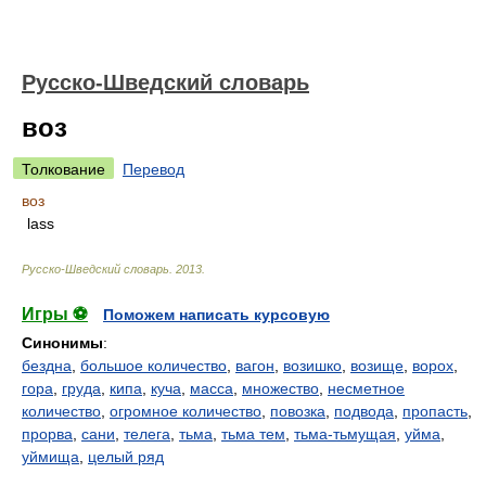
Русско-Шведский словарь
воз
Толкование
Перевод
воз
lass
Русско-Шведский словарь
.
2013
.
Игры ⚽
Поможем написать курсовую
Синонимы
:
бездна
,
большое количество
,
вагон
,
возишко
,
возище
,
ворох
,
гора
,
груда
,
кипа
,
куча
,
масса
,
множество
,
несметное
количество
,
огромное количество
,
повозка
,
подвода
,
пропасть
,
прорва
,
сани
,
телега
,
тьма
,
тьма тем
,
тьма-тьмущая
,
уйма
,
уймища
,
целый ряд