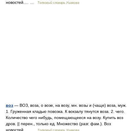
новостей.… …
Толковый словарь Ушакова
воз
— ВОЗ, воза, о возе, на возу, мн. возы и (чаще) воза, муж.
1. Груженная кладью повозка. К вокзалу тянутся воза. 2. чего.
Количество чего нибудь, помещающееся на возу. Купить воз
дров. || перен., только ед. Множество (разг. фам.). Воз
новостей.… …
Толковый словарь Ушакова